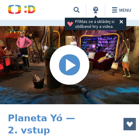
MENU
Přihlas se a ukládej si 
oblíbené hry a videa.
Planeta Yó —
2. vstup