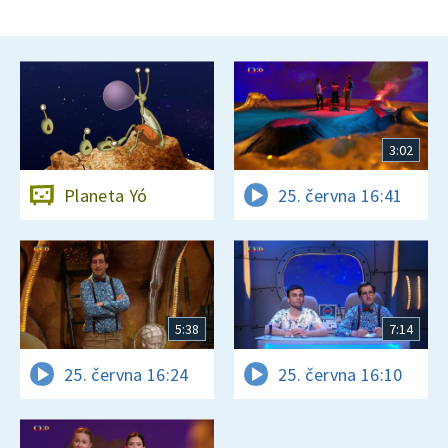
3:02
Planeta Yó
25. června 16:41
5:38
7:14
25. června 16:24
25. června 16:10