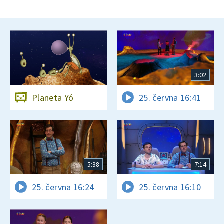
3:02
Planeta Yó
25. června 16:41
5:38
7:14
25. června 16:24
25. června 16:10