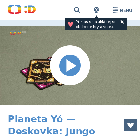
MENU
Přihlas se a ukládej si 
oblíbené hry a videa.
Planeta Yó —
Deskovka: Jungo