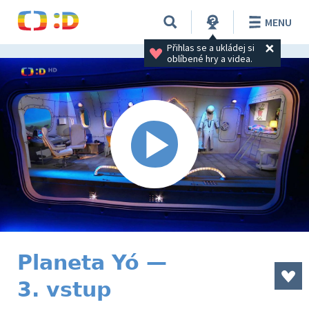
MENU
Přihlas se a ukládej si 
oblíbené hry a videa.
Planeta Yó —
3. vstup