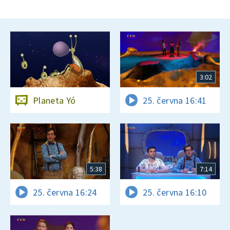
3:02
Planeta Yó
25. června 16:41
5:38
7:14
25. června 16:24
25. června 16:10