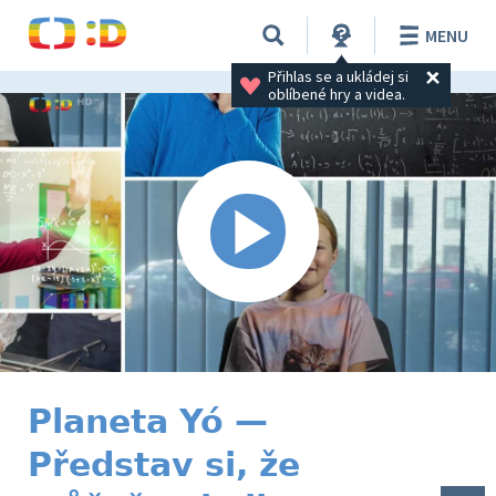
MENU
Přihlas se a ukládej si 
oblíbené hry a videa.
Planeta Yó —
Představ si, že