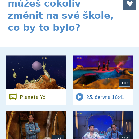
můžeš cokoliv
změnit na své škole,
co by to bylo?
3:02
Planeta Yó
25. června 16:41
5:38
7:14