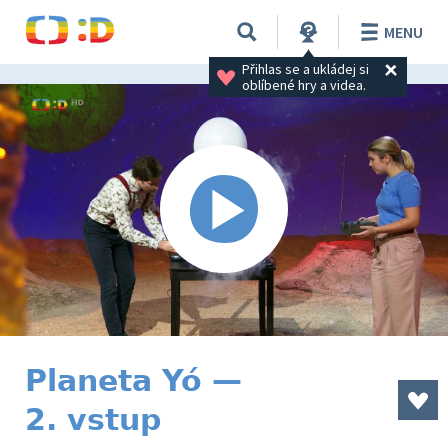
MENU
Přihlas se a ukládej si 
oblíbené hry a videa.
Planeta Yó —
2. vstup