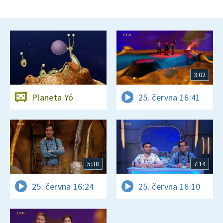
3:02
Planeta Yó
25. června 16:41
5:38
7:14
25. června 16:24
25. června 16:10