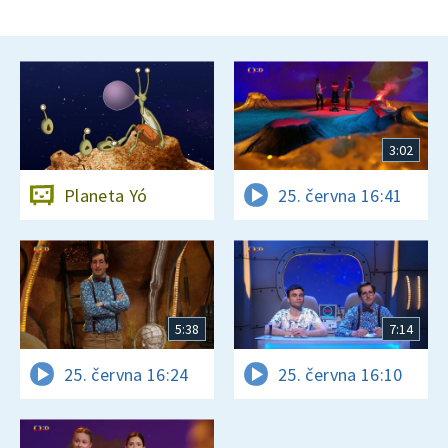
3:02
Planeta Yó
25. června 16:41
5:38
7:14
25. června 16:24
25. června 16:10