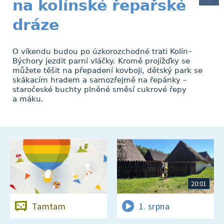
na kolínské řepařské
dráze
O víkendu budou po úzkorozchodné trati Kolín–
Býchory jezdit parní vláčky. Kromě projížďky se
můžete těšit na přepadení kovboji, dětský park se
skákacím hradem a samozřejmě na řepánky –
staročeské buchty plněné směsí cukrové řepy
a máku.
20:01
Tamtam
1. srpna