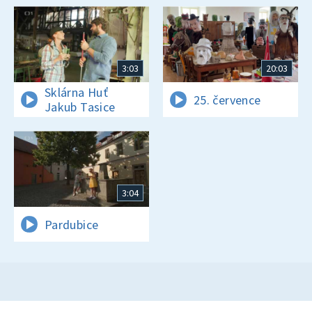
3:03
20:03
Sklárna Huť
25. července
Jakub Tasice
3:04
Pardubice