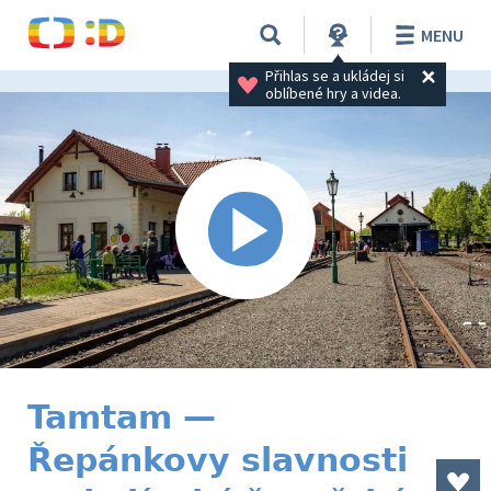
MENU
Přihlas se a ukládej si 
oblíbené hry a videa.
Tamtam —
Řepánkovy slavnosti