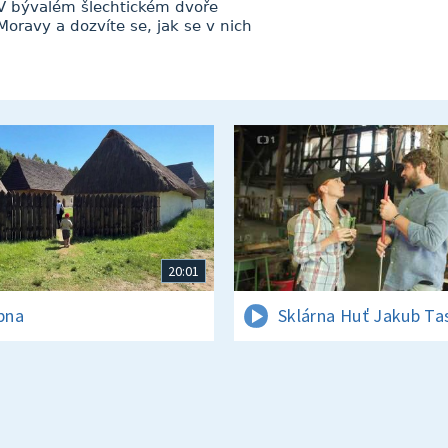
 V bývalém šlechtickém dvoře
oravy a dozvíte se, jak se v nich
20:01
rpna
Sklárna Huť Jakub Ta