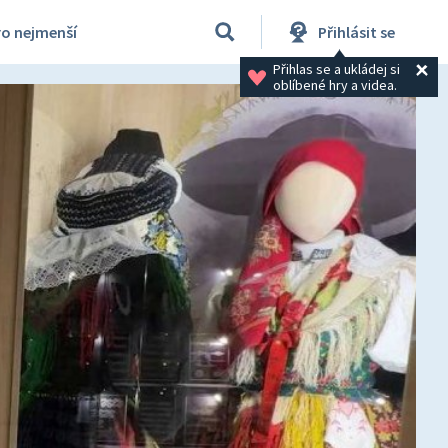
ro nejmenší
Přihlásit se
Přihlas se a ukládej si 
oblíbené hry a videa.