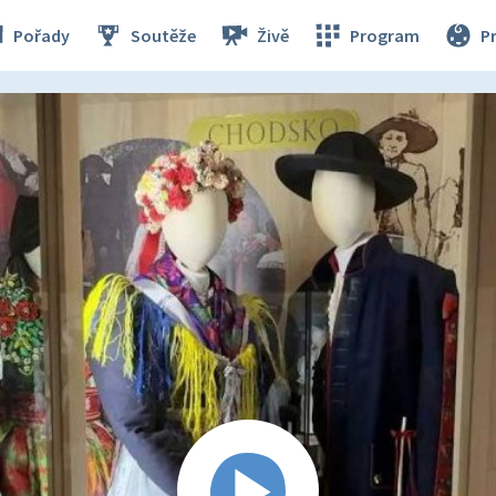
Pořady
Soutěže
Živě
Program
P