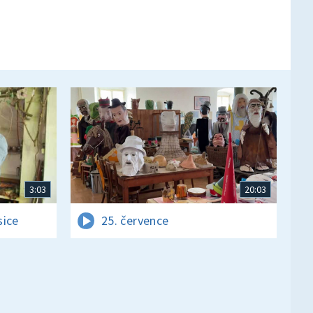
3:03
20:03
sice
25. července