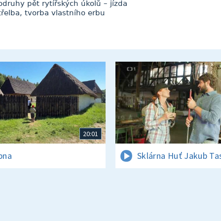
uhy pět rytířských úkolů – jízda
řelba, tvorba vlastního erbu
20:01
rpna
Sklárna Huť Jakub Ta