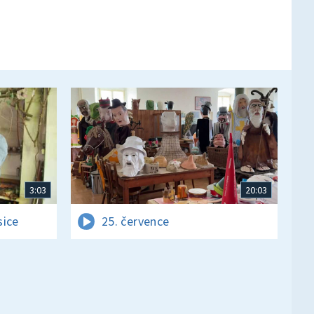
3:03
20:03
sice
25. července