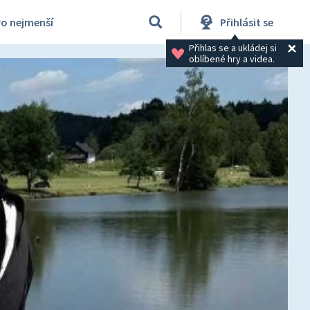
ro nejmenší
Přihlásit se
Přihlas se a ukládej si 
oblíbené hry a videa.