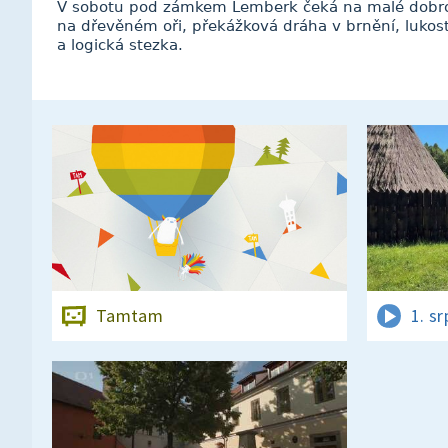
V sobotu pod zámkem Lemberk čeká na malé dobrodr
na dřevěném oři, překážková dráha v brnění, lukost
a logická stezka.
Tamtam
1. s