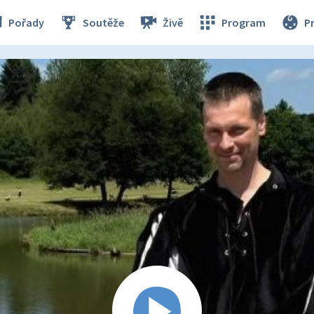
Pořady
Soutěže
Živě
Program
P