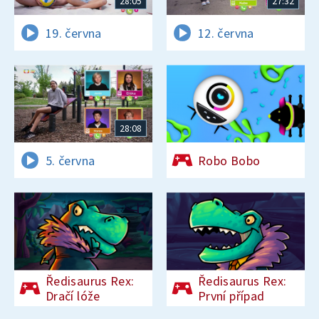
28:05
27:32
19. června
12. června
28:08
5. června
Robo Bobo
Ředisaurus Rex:
Ředisaurus Rex:
Dračí lóže
První případ