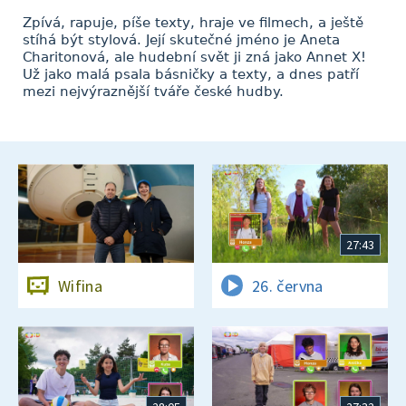
Zpívá, rapuje, píše texty, hraje ve filmech, a ještě
stíhá být stylová. Její skutečné jméno je Aneta
Charitonová, ale hudební svět ji zná jako Annet X!
Už jako malá psala básničky a texty, a dnes patří
mezi nejvýraznější tváře české hudby.
27:43
Wifina
26. června