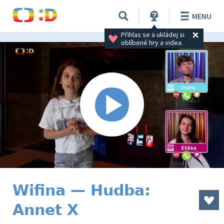
MENU
Přihlas se a ukládej si 
oblíbené hry a videa.
Wifina — Hudba:
Annet X