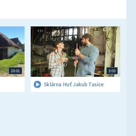
20:01
3:03
Sklárna Huť Jakub Tasice