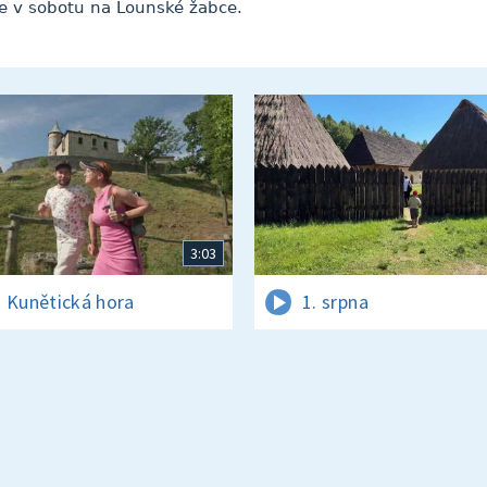
e v sobotu na Lounské žabce.
3:03
 Kunětická hora
1. srpna