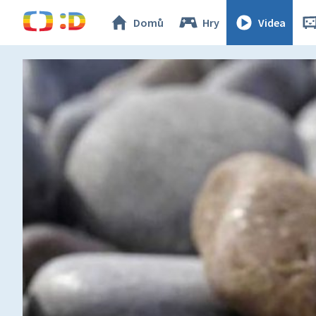
Domů
Hry
Videa