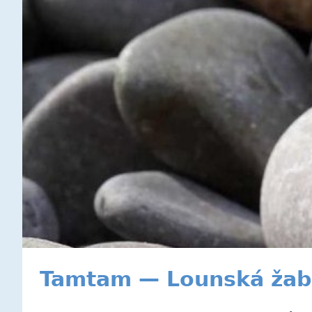
Tamtam — Lounská žab