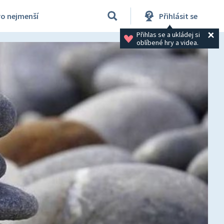
ro nejmenší
Přihlásit se
Přihlas se a ukládej si 
oblíbené hry a videa.