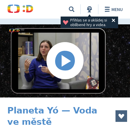
MENU
Přihlas se a ukládej si 
oblíbené hry a videa.
Planeta Yó — Voda
ve městě