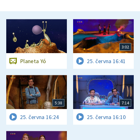
3:02
Planeta Yó
25. června 16:41
5:38
7:14
25. června 16:24
25. června 16:10