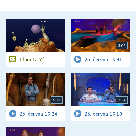
3:02
Planeta Yó
25. června 16:41
5:38
7:14
25. června 16:24
25. června 16:10