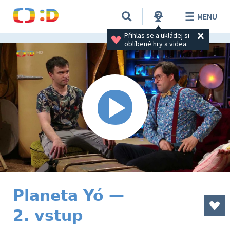
MENU
Přihlas se a ukládej si 
oblíbené hry a videa.
Planeta Yó —
2. vstup