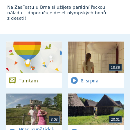
Na ZasFestu u Brna si užijete parádní řeckou
náladu – doporučuje deset olympských bohů
z deseti!
19:39
Tamtam
8. srpna
3:03
20:01
Hrad Kunětická