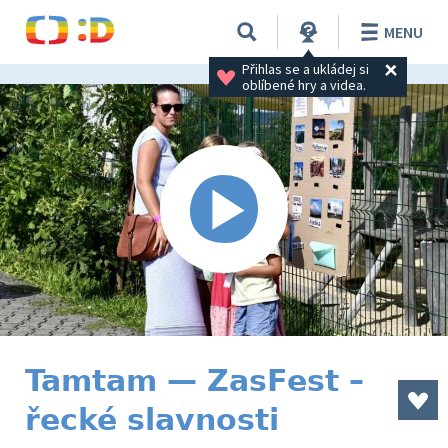
MENU
Přihlas se a ukládej si 
oblíbené hry a videa.
Tamtam — ZasFest –
řecké slavnosti