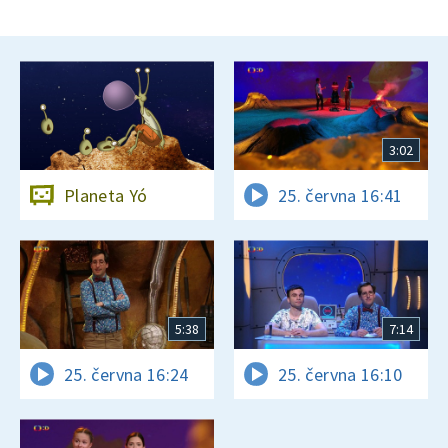
3:02
Planeta Yó
25. června 16:41
5:38
7:14
25. června 16:24
25. června 16:10