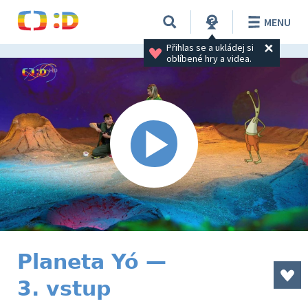
MENU
Přihlas se a ukládej si 
oblíbené hry a videa.
Planeta Yó —
3. vstup