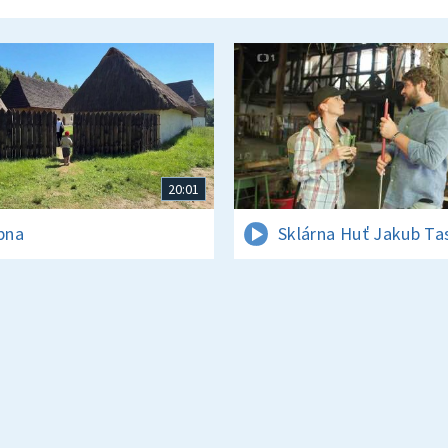
20:01
rpna
Sklárna Huť Jakub Ta