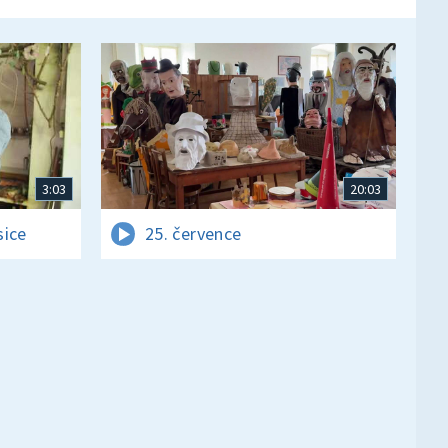
3:03
20:03
sice
25. července