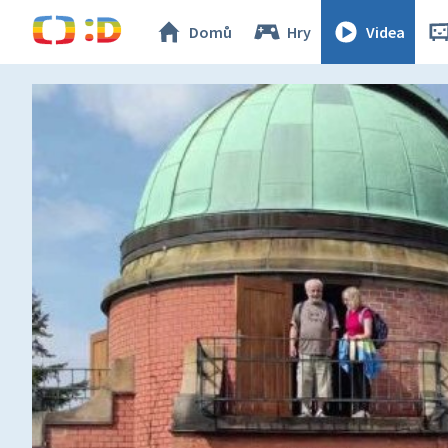
Domů
Hry
Videa