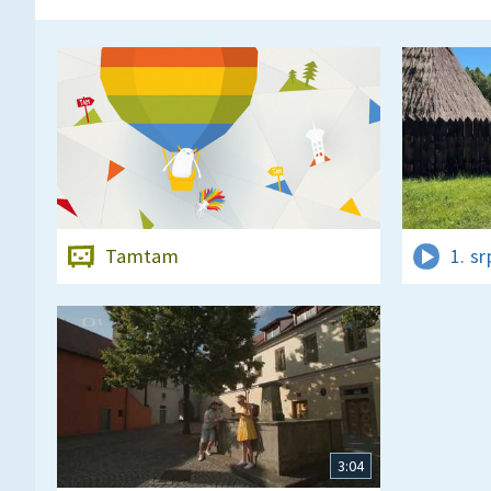
Tamtam
1. s
3:04