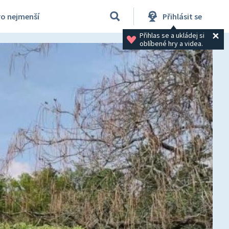
ro nejmenší
Přihlásit se
Přihlas se a ukládej si 
oblíbené hry a videa.