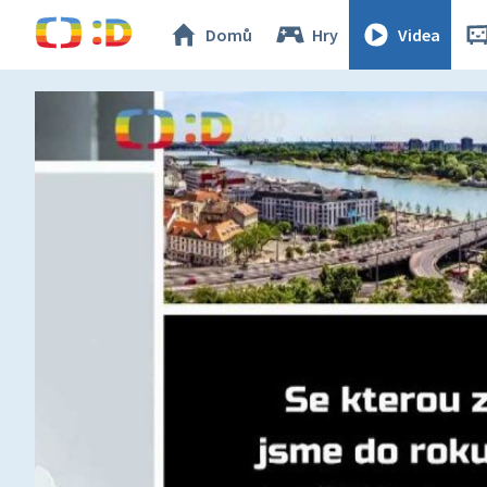
Domů
Hry
Videa