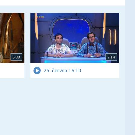
5:38
7:14
25. června 16:10