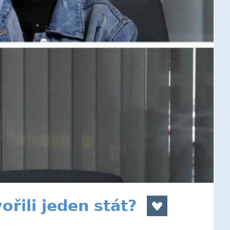
řili jeden stát?