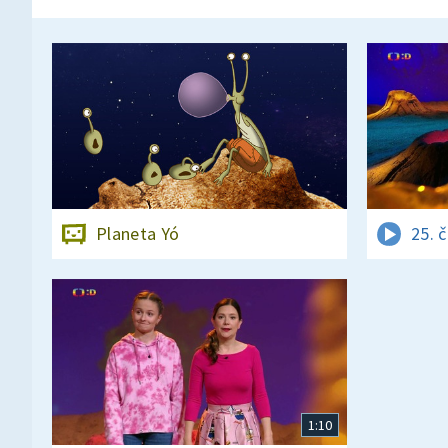
Planeta Yó
25. 
1:10