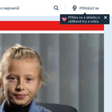
ro nejmenší
Přihlásit se
Přihlas se a ukládej si 
oblíbené hry a videa.