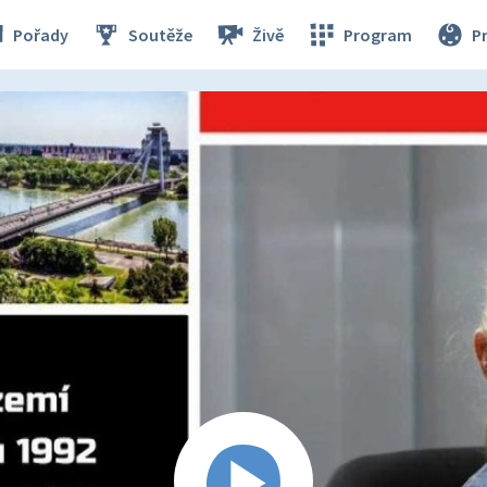
Pořady
Soutěže
Živě
Program
P