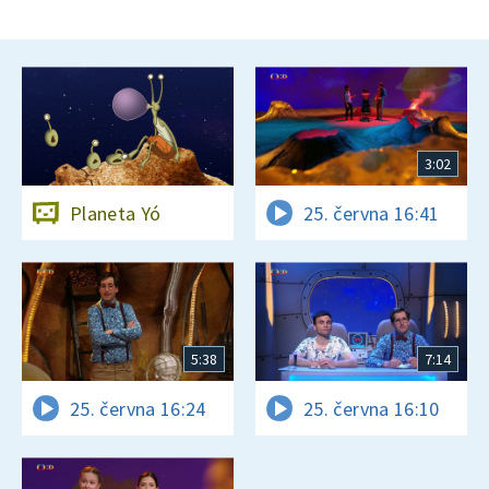
3:02
Planeta Yó
25. června 16:41
5:38
7:14
25. června 16:24
25. června 16:10