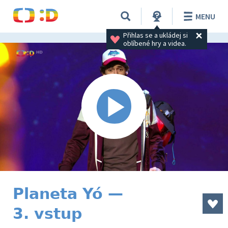
MENU
Přihlas se a ukládej si 
oblíbené hry a videa.
Planeta Yó —
3. vstup