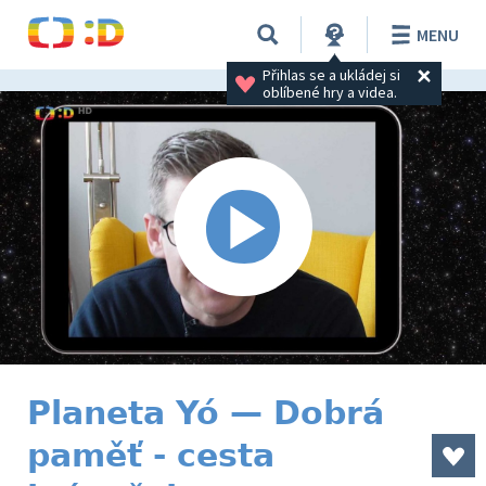
MENU
Přihlas se a ukládej si 
oblíbené hry a videa.
Planeta Yó — Dobrá
paměť - cesta