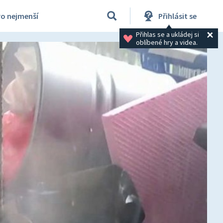
ro nejmenší
Přihlásit se
Přihlas se a ukládej si 
oblíbené hry a videa.