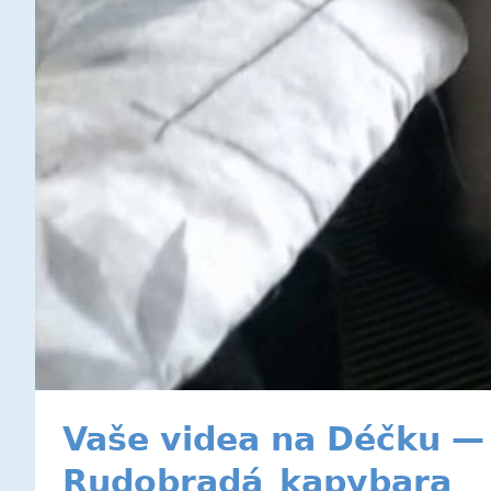
Vaše videa na Déčku — 
Rudobradá_kapybara