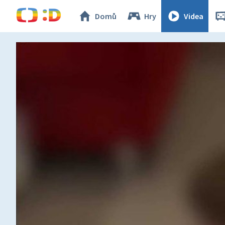
Domů
Hry
Videa