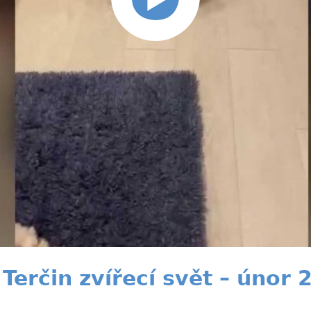
Terčin zvířecí svět – únor 