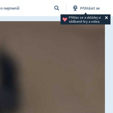
ro nejmenší
Přihlásit se
Přihlas se a ukládej si 
oblíbené hry a videa.