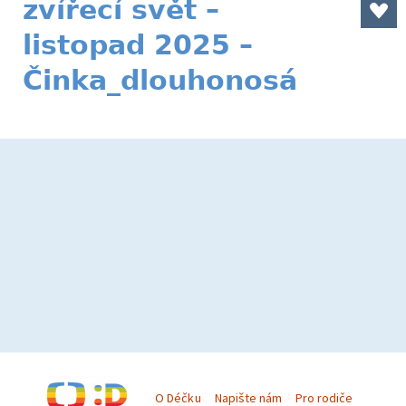
zvířecí svět –
listopad 2025 –
Činka_dlouhonosá
O Déčku
Napište nám
Pro rodiče