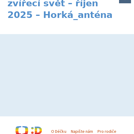
zvířecí svět – říjen
2025 – Horká_anténa
O Déčku
Napište nám
Pro rodiče