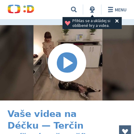
MENU
Přihlas se a ukládej si 
oblíbené hry a videa.
Vaše videa na
Déčku — Terčin