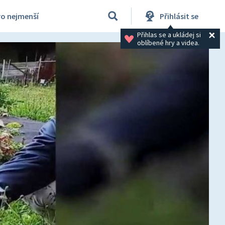
ro nejmenší
Přihlásit se
Přihlas se a ukládej si 
oblíbené hry a videa.