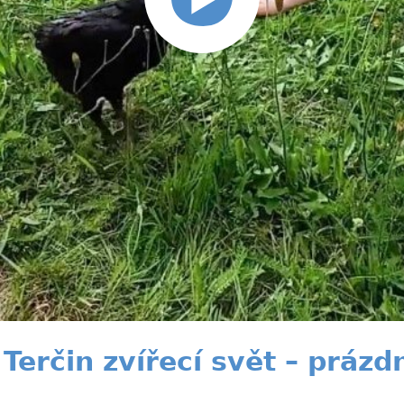
Terčin zvířecí svět – prázd