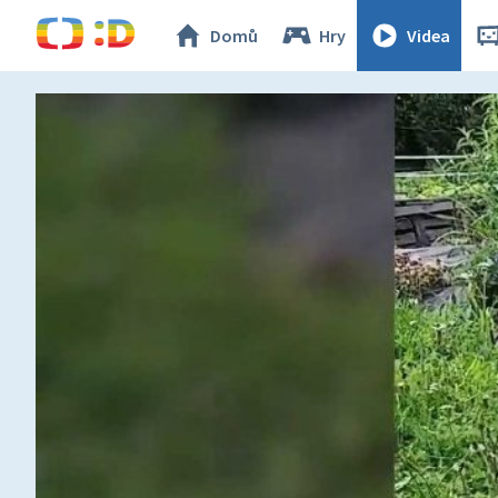
Domů
Hry
Videa