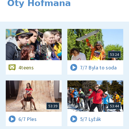
Oty Hofmana
53:24
4teens
7/7 Byla to soda
53:39
53:44
6/7 Ples
5/7 Lyžák