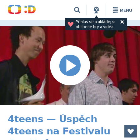
MENU
Přihlas se a ukládej si 
oblíbené hry a videa.
4teens — Úspěch
4teens na Festivalu